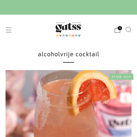
Dites oui à la saveur et au plaisir
0
alcoholvrije cocktail
29 AVR. 2024